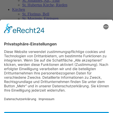
St. Johannes, Ap., Thür
St. Hubertus Kirche, Rieden
Kirchen
St. Florinus, Bell
St. Maximin, Ettringen
St. Nikolaus, Kottenheim
St. Cyriakus, Niedermendig
St. Genovefa, Obermendig
St. Johannes, Ap., Thür
Wallfahrtskirche Fraukirch
St. Hubertus, Rieden
Marienkapelle Volkesfeld
Wegweiser
Das Sakrament der Taufe
Die Feier der Erstkommunion
Erstkommunion Feiern 2026 im Pastoralen Raum
Mayen
Das Sakrament der Firmung
Das Sakrament der Ehe
Das Sakrament der Krankensalbung/Trauerfall
Was, Wie, Wo?
Die Tafeln
Sofalockend
Institutionelles Schutzkonzept zur Prävention vor
sexualisierter Gewalt, Pfarrei St. Barbara Mendig