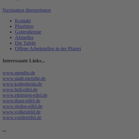
Navigation überspringen
Kontakt
Pfarrbüro
Gottesdienste
Aktuelles
Die Tafeln
Offene Arbeitstellen in der Pfarrei
Interessante Links...
www.mendig.de
www.stadt-mendig.de
www.kottenheim.de
www.bell-eifel.de
www.ettringen-eifel.de
www.thuer-eifel.de
www.rieden-eifel.de
www.volkesfeld.de
www.vordereifel.de
...