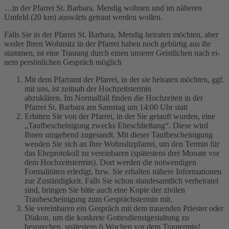
…in der Pfarrei St. Barbara, Mendig wohnen und im näheren
Umfeld (20 km) auswärts getraut werden wollen.
Falls Sie in der Pfar­rei St. Bar­bara, Men­dig hei­ra­ten möch­ten, aber
we­der Ihren Wohn­sitz in der Pfar­rei ha­ben noch ge­bür­tig aus ihr
stam­men, ist eine Trau­ung durch ei­nen un­serer Geist­lichen nach ei­
nem per­sön­lichen Ge­spräch mög­lich
Mit dem Pfarramt der Pfarrei, in der sie heiraten möchten, ggf.
mit uns, ist zeitnah der Hochzeitstermin
abzuklären. Im Normalfall finden die Hochzeiten in der
Pfarrei St. Barbara am Samstag um 14:00 Uhr statt
Erbitten Sie von der Pfarrei, in der Sie getauft wurden, eine
„Taufbescheinigung zwecks Eheschließung“. Diese wird
Ihnen umgehend zugesandt. Mit dieser Taufbescheinigung
wenden Sie sich an Ihre Wohnsitzpfarrei, um den Termin für
das Eheprotokoll zu vereinbaren (spätestens drei Monate vor
dem Hochzeitstermin). Dort werden die notwendigen
Formalitäten erledigt, bzw. Sie erhalten nähere Informationen
zur Zuständigkeit. Falls Sie schon standesamtlich verheiratet
sind, bringen Sie bitte auch eine Kopie der zivilen
Traubescheinigung zum Gesprächstermin mit.
Sie vereinbaren ein Gespräch mit dem trauenden Priester oder
Diakon, um die konkrete Gottesdienstgestaltung zu
besprechen, spätestens 6 Wochen vor dem Trautermin!